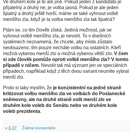
Ve druhém kole je to ale jiné. Pokud jeden z kandidátů je
přijatelný a druhý ne, je volba jasná. Pokud je ale jeden
špatný a druhý ještě horší, máme se také vyhnout volbě
menšího zla, když je ta volba menšího zla tak špatná?
Ptám se, co tím člověk získá. Jediná možnost, jak se
vyhnout volbě menšího zla, je nevolit. To v dnešních
systémech neznamená, že chcete, aby místo zůstalo
neobsazeno, tím pouze necháte volbu na ostatních. Kteří
možná vyberou menší zlo a možná vyberou větší zlo.
V čem
si zde člověk pomůže oproti volbě menšího zla? V tomto
případě v ničem.
Nevolit tak má význam jen ve speciálních
případech, například když z těch dvou variant neumíte vybrat
menší zlo.
Proto si taky myslím, že
je konzistentní na jedné straně
kritizovat volbu menšího zla ve volbách do Poslanecké
sněmovny, ale na druhé straně volit menší zlo ve
druhém kole voleb do Senátu nebo ve druhém kole
voleb prezidenta
.
v
6:37
Žádné komentáře: