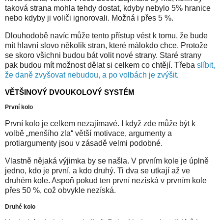
taková strana mohla tehdy dostat, kdyby nebylo 5% hranice
nebo kdyby ji voliči ignorovali. Možná i přes 5 %.
Dlouhodobě navíc může tento přístup vést k tomu, že bude
mít hlavní slovo několik stran, které málokdo chce. Protože
se skoro všichni budou bát volit nové strany. Staré strany
pak budou mít možnost dělat si celkem co chtějí. Třeba
slíbit,
že daně zvyšovat nebudou, a po volbách je zvýšit
.
VĚTŠINOVÝ DVOUKOLOVÝ SYSTÉM
První kolo
První kolo je celkem nezajímavé. I když zde může být k
volbě „menšího zla“ větší motivace, argumenty a
protiargumenty jsou v zásadě velmi podobné.
Vlastně nějaká výjimka by se našla. V prvním kole je úplně
jedno, kdo je první, a kdo druhý. Ti dva se utkají až ve
druhém kole. Aspoň pokud ten první nezíská v prvním kole
přes 50 %, což obvykle nezíská.
Druhé kolo