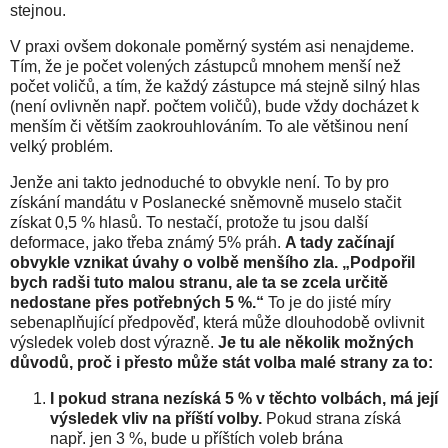
stejnou.
V praxi ovšem dokonale poměrný systém asi nenajdeme.
Tím, že je počet volených zástupců mnohem menší než
počet voličů, a tím, že každý zástupce má stejně silný hlas
(není ovlivněn např. počtem voličů), bude vždy docházet k
menším či větším zaokrouhlováním. To ale většinou není
velký problém.
Jenže ani takto jednoduché to obvykle není. To by pro
získání mandátu v Poslanecké sněmovně muselo stačit
získat 0,5 % hlasů. To nestačí, protože tu jsou další
deformace, jako třeba známý 5% práh.
A tady začínají
obvykle vznikat úvahy o volbě menšího zla. „Podpořil
bych radši tuto malou stranu, ale ta se zcela určitě
nedostane přes potřebných 5 %.“
To je do jisté míry
sebenaplňující předpověď, která může dlouhodobě ovlivnit
výsledek voleb dost výrazně.
Je tu ale několik možných
důvodů, proč i přesto může stát volba malé strany za to:
I pokud strana nezíská 5 % v těchto volbách, má její
výsledek vliv na příští volby.
Pokud strana získá
např. jen 3 %, bude u příštích voleb brána