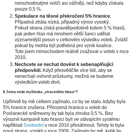
nerozhodnutými voliči asi vážněji, než kdyby získala
pouze 0,5 %.
Spekulace na těsné překročení 5% hranice.
Případná ztráta nízká, případný výnos vysoký.
Pokud strana získá pravděpodobně kolem 5 % hlasů,
pak jeden hlas má mnohem větší šanci udělat
významnější posun v celkovém výsledku voleb. Zvlášť
pokud by mohla být potřebná pro vznik koalice.
Toto jsem mimochodem reálně zvažoval u voleb v roce
2010.
Nechcete se nechat dovést k sebenaplňující
předpovědi.
Když přesvědčíte více lidí, aby se
nenechali ovlivnit průzkumy, možná se budeme
výsledkům voleb divit.
K čemu vede myšlenka „ztraceného hlasu“?
Upřímně by mě celkem zajímalo, co by se stalo, kdyby byla
5% hranice zrušena. Přirozená hranice u voleb do
Poslanecké sněmovny by tak byla zhruba 0,5 %. Bez
výrazné kampaně tuto hranici byli
ve stávajícím systému
například
Svobodní
v roce 2010 přesáhnout. Tehdy to byla
nová strana, vznikli v roce 2009. Zajímalo by mě, kolik by