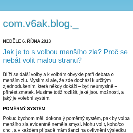
com.v6ak.blog._
NEDĚLE 6. ŘÍJNA 2013
Jak je to s volbou menšího zla? Proč se
nebát volit malou stranu?
Blíží se další volby a k volbám obvykle patří debata o
menším zlu. Myslím si ale, že zde dochází k určitým
zjednodušením, která někdy dokáží – byť neúmyslně –
přinést zmatek. Musíme totiž rozlišit, jaké jsou možnosti, a
jaký je volební systém.
POMĚRNÝ SYSTÉM
Pokud bychom měli dokonalý poměrný systém, pak by volba
menšího zla evidentně neměla smysl. Mohu volit, koho/co
chci, a v každém případě mám šanci na ovlivnění výsledku