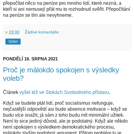
přepočítat něco na peníze pro mnoho lidí, které nezná, a
kteří si ani nemusejí přát mu to rozhodnutí svěřit. Přepočítání
na peníze se tím ale nevyhneme.
v
19:00
Žádné komentáře:
Sdílet
PONDĚLÍ 16. SRPNA 2021
Proč je málokdo spokojen s výsledky
voleb?
Článek
vyšel též ve Stokách Svobodného přístavu
.
Když se budete ptát lidí, proč socialismus nefunguje,
nejčastější odpovědí asi bude absence motivace – když se
budu více snažit, já sám z toho budu mít minimální užitek.
Není to sice jediný důvod, ale je podstatný. Když ale někdo
není spokojen s výsledkem demokratického procesu,
málokdy slyším podobný argument. Přitom problém tu je