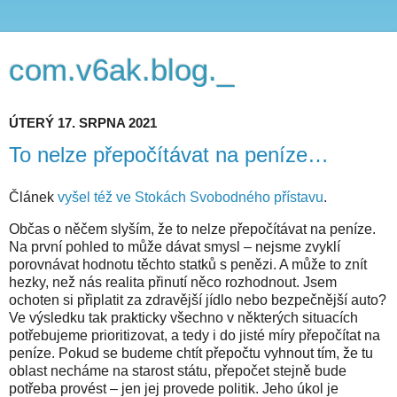
com.v6ak.blog._
ÚTERÝ 17. SRPNA 2021
To nelze přepočítávat na peníze…
Článek
vyšel též ve Stokách Svobodného přístavu
.
Občas o něčem slyším, že to nelze přepočítávat na peníze.
Na první pohled to může dávat smysl – nejsme zvyklí
porovnávat hodnotu těchto statků s penězi. A může to znít
hezky, než nás realita přinutí něco rozhodnout. Jsem
ochoten si připlatit za zdravější jídlo nebo bezpečnější auto?
Ve výsledku tak prakticky všechno v některých situacích
potřebujeme prioritizovat, a tedy i do jisté míry přepočítat na
peníze. Pokud se budeme chtít přepočtu vyhnout tím, že tu
oblast necháme na starost státu, přepočet stejně bude
potřeba provést – jen jej provede politik. Jeho úkol je