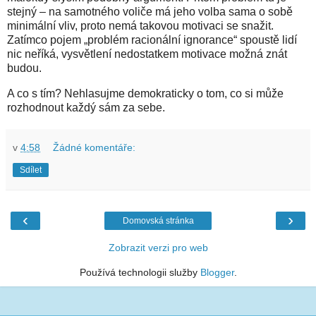
stejný – na samotného voliče má jeho volba sama o sobě
minimální vliv, proto nemá takovou motivaci se snažit.
Zatímco pojem „problém racionální ignorance“ spoustě lidí
nic neříká, vysvětlení nedostatkem motivace možná znát
budou.
A co s tím? Nehlasujme demokraticky o tom, co si může
rozhodnout každý sám za sebe.
v
4:58
Žádné komentáře:
Sdílet
‹
›
Domovská stránka
Zobrazit verzi pro web
Používá technologii služby
Blogger
.