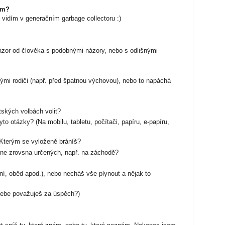
ům?
i vidím v generačním garbage collectoru :)
ázor od člověka s podobnými názory, nebo s odlišnými
vými rodiči (např. před špatnou výchovou), nebo to napáchá
tských volbách volit?
yto otázky? (Na mobilu, tabletu, počítači, papíru, e-papíru,
 Kterým se vyloženě bráníš?
í ne zrovsna určených, např. na záchodě?
ní, oběd apod.), nebo necháš vše plynout a nějak to
sebe považuješ za úspěch?)