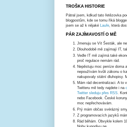
TROŠKA HISTORIE
Pátral jsem, kdkud tato řetězovka p
blogpostům, kde se tomu říká blogger
jsem se až k nějaké
Lauře
, která dos
PÁR ZAJÍMAVOSTÍ O MĚ
Jmenuju se Vít Šesták, ale neř
Dlouhodobě mě zajímají IT, tak
Vedle IT mě zajímá také ekono
proč regulace nemám rád.
Nepěstuju moc peníze doma a
nepoužívám kvůli zákonu o kap
nakupovaly státní dluhopisy. 
Mám rád decentralizaci. A to 
Twitteru mě tedy najdete i na
Twitter sleduju přes RSS
. Kon
nebo Facebook. České koruny 
moc nepřechovávám.
Prý mám občas svérázný smysl
Z programovacích jazyků mám 
Rád běhám. Obvykle kolem 10 
Nohy kupodivu ne.