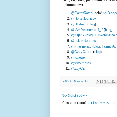
Přemýšlel jsem, jestli mám nominova
to zkombinoval:
@GarretRaziel
(také
na Diasp
@HonzaBenisek
@HUdasp
(
blog
)
@IAmAwesome24_7
(
blog
)
@kaja47
(
blog
,
Funkcionálně.
@LukasSparrow
@mnumerato
(
blog
,
HumanAct
@OzzyCzech
(
blog
)
@roxetak
@xxxxmarek
@ZbyCZ
v
8:58
0 komentářů
Novější příspěvky
Přihlásit se k odběru:
Příspěvky (Atom)