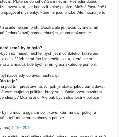
estoval. Ptáte se do čeho? Sám nevím. Poslední dobou
íze investovat, ale kde vzít volné peníze. Možná částečně i
ropagoval myšlenky, které mi jsou blízké. Ale možná je to
zásadě nejsem proti. Otázka ale je, jakou by měla mít
ímá (jednorázová) pomoc chudým, druhá možnost je
které země by to bylo?
bych už musel, nechtěl bych jet moc daleko, takže asi
 z nejbližších zemí (po Lichtenštejnsku, které ale se
ěnu a armádu), kde bych si emigrací skutečně pomohl.
byl naposledy opravdu naštvaný.
Kdo to je?
co si pod tím představíme. A i pak je otáka, jakou tomu dávat
ně vystupujícího politika, který se slušným vystupováním
 Je slušný? Možná ano. Ale pak bych slušnosti v politice
byli u moci arogantní politikové, kteří mi dají pokoj, a
ové, kteří mi berou svobody a peníze.
ychra)
1. 10. 2012