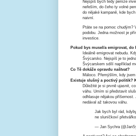
Nejspíš bych tedy peníze inv
neřeším, do čeho ty volné pen
do nějaké kampaně, kde bych p
naivní.
Ptáte se na pomoc chudým? V 
podobu. Jedna možnost je př
investice.
Pokud bys musel/a emigrovat, do 
Ideálně emigrovat nebudu. Kdy
Švýcarsko. Nejspíš je to jedna
Švýcarskem sdílí například m
Co Tě dokáže opravdu naštvat?
Máloco. Přemýšlím, kdy jsem 
Existuje slušný a poctivý politik? 
Důležité je si prvně ujasnit, 
váhu. Umím si představit sluš
odhlasuje nějakou příšernost.
nedával až takovou váhu.
Jak bych byl rád, kdyby 
ne sluníčkoví přetvářk
— Jan Sychra (@JanS