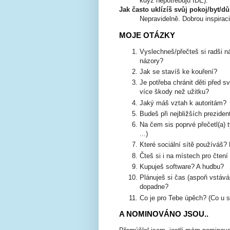
když nepotřebuju IDE).
Jak často uklízíš svůj pokoj/byt/d
Nepravidelně. Dobrou inspirac
MOJE OTÁZKY
Vyslechneš/přečteš si radši n
názory?
Jak se stavíš ke kouření?
Je potřeba chránit děti před s
více škody než užitku?
Jaký máš vztah k autoritám?
Budeš při nejbližších preziden
Na čem sis poprvé přečetl(a) t
...)
Které sociální sítě používáš?
Čteš si i na místech pro čten
Kupuješ software? A hudbu?
Plánuješ si čas (aspoň vstává
dopadne?
Co je pro Tebe úpěch? (Co u 
A NOMINOVÁNO JSOU..