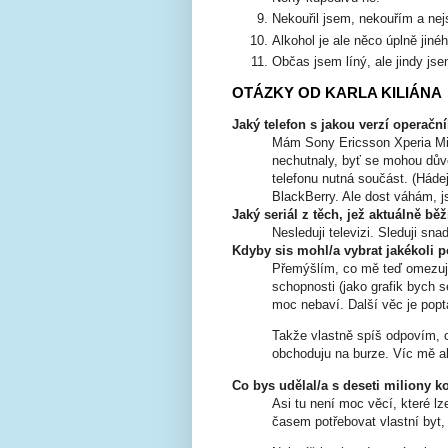
Nekouřil jsem, nekouřím a ne
Alkohol je ale něco úplně jinéh
Občas jsem líný, ale jindy jse
OTÁZKY OD KARLA KILIÁNA
Jaký telefon s jakou verzí operačn
Mám Sony Ericsson Xperia Min
nechutnaly, byť se mohou dův
telefonu nutná součást. (Hádej
BlackBerry. Ale dost váhám, 
Jaký seriál z těch, jež aktuálně běž
Nesleduji televizi. Sleduji sn
Kdyby sis mohl/a vybrat jakékoli p
Přemýšlím, co mě teď omezuje
schopnosti (jako grafik bych s
moc nebaví. Další věc je popt
Takže vlastně spíš odpovím, 
obchoduju na burze. Víc mě a
Co bys udělal/a s deseti miliony k
Asi tu není moc věcí, které l
časem potřebovat vlastní byt,