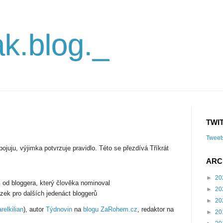
k.blog._
TWI
Tweet
ojuju, výjimka potvrzuje pravidlo. Této se přezdívá Tříkrát
ARC
►
20
 od bloggera, který člověka nominoval
►
20
zek pro dalších jedenáct bloggerů
►
20
elkilian
), autor
Týdnovin
na
blogu ZaRohem.cz
, redaktor na
►
20