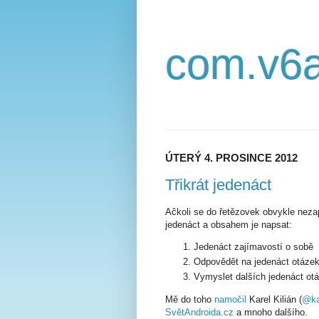
com.v6a
ÚTERÝ 4. PROSINCE 2012
Třikrát jedenáct
Ačkoli se do řetězovek obvykle nezap
jedenáct a obsahem je napsat:
Jedenáct zajímavostí o sobě
Odpovědět na jedenáct otázek
Vymyslet dalších jedenáct otá
Mě do toho
namočil
Karel Kilián (
@kar
SvětAndroida.cz
a mnoho dalšího.