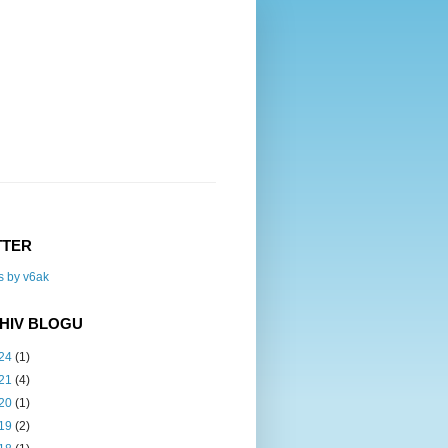
TTER
s by v6ak
HIV BLOGU
24
(1)
21
(4)
20
(1)
19
(2)