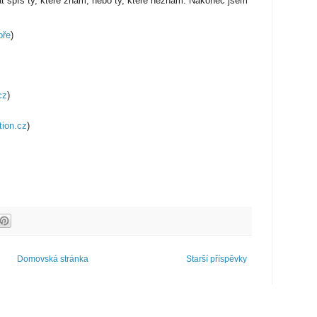
t spíš ty, které znám, nebo ty, které neznám. Nakonec jsem
oře
)
cz
)
ion.cz
)
Domovská stránka
Starší příspěvky