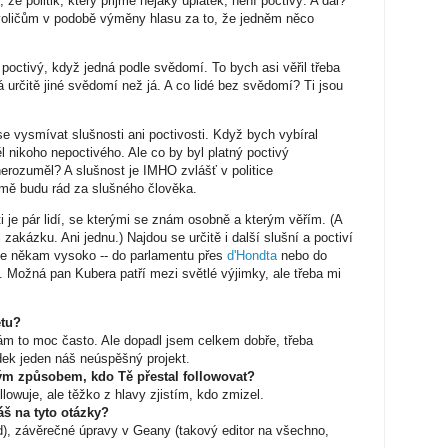
že politik, který přijme nějaký úplatek, není poctivý. A dál?
 voličům v podobě výměny hlasu za to, že jedněm něco
poctivý, když jedná podle svědomí. To bych asi věřil třeba
 určitě jiné svědomí než já. A co lidé bez svědomí? Ti jsou
e vysmívat slušnosti ani poctivosti. Když bych vybíral
 nikoho nepoctivého. Ale co by byl platný poctivý
rozuměl? A slušnost je IMHO zvlášť v politice
mě budu rád za slušného člověka.
i je pár lidí, se kterými se znám osobně a kterým věřím. (A
zakázku. Ani jednu.) Najdou se určitě i další slušní a poctiví
ane někam vysoko -- do parlamentu přes
d'Hondta
nebo do
 Možná pan Kubera patří mezi světlé výjimky, ale třeba mi
etu?
lám to moc často. Ale dopadl jsem celkem dobře, třeba
dek jeden náš neúspěšný projekt.
ým způsobem, kdo Tě přestal followovat?
owuje, ale těžko z hlavy zjistím, kdo zmizel.
š na tyto otázky?
id), závěrečné úpravy v Geany (takový editor na všechno,