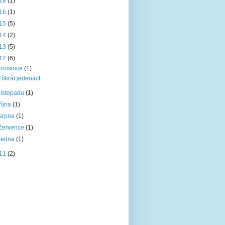
18
(1)
16
(1)
15
(5)
14
(2)
13
(5)
12
(6)
prosince
(1)
Třikrát jedenáct
listopadu
(1)
října
(1)
srpna
(1)
července
(1)
ledna
(1)
11
(2)