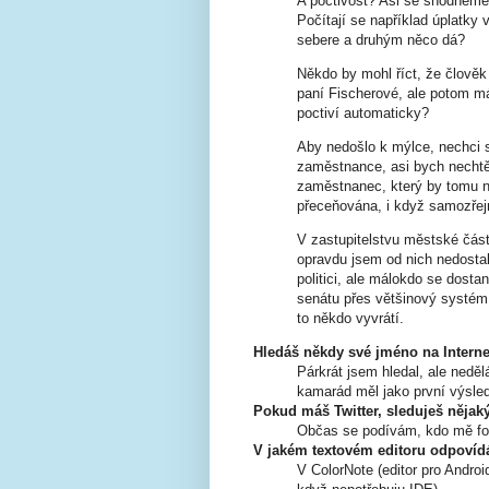
A poctivost? Asi se shodneme, 
Počítají se například úplatky
sebere a druhým něco dá?
Někdo by mohl říct, že člověk 
paní Fischerové, ale potom má
poctiví automaticky?
Aby nedošlo k mýlce, nechci s
zaměstnance, asi bych nechtěl
zaměstnanec, který by tomu ne
přeceňována, i když samozřej
V zastupitelstvu městské část
opravdu jsem od nich nedostal 
politici, ale málokdo se dost
senátu přes většinový systém.
to někdo vyvrátí.
Hledáš někdy své jméno na Intern
Párkrát jsem hledal, ale nedě
kamarád měl jako první výsle
Pokud máš Twitter, sleduješ nějak
Občas se podívám, kdo mě foll
V jakém textovém editoru odpovídá
V ColorNote (editor pro Andro