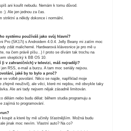
jspíš ani kouřit nebudu. Nemám k tomu důvod.
o :). Ale jen jednou za čas.
m striktní a někdy dokonce i normální.
ího systému používáš jako svůj hlavní?
i Pro (SK17i) s Androidem 4.0.4. Jelly Beany mi zatím moc
ody zdát malicherné. Hardwarová klávesnice je pro mě u
te, na čem právě píšu...) I proto se dívám tak trochu na
jsem skeptický k BB OS 10.
í (i v zahraničních) v televizi, máš nejraději?
ad jen RSS, e-mail a burzu. A tam moc seriály nejsou.
ovolání, jaké by to bylo a proč?
 ve volbě povolání. Něco se najde, například moje
e zřejmě neuživil), ale věci, které mi nejdou, mě obvykle taky
ávka. Ale ani tady nejsem nějak zásadně limitován.
co dělám nebo budu dělat: během studia programuju a
le zajímá to programování.
orun?
ze koupit a které by mě učinily šťastnějším. Možná budu
 ale jinak moc nevím. Vlastní auto? Na co?