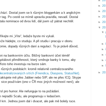
►
20
►
20
►
20
ochází. Dostal jsem se k různým bloggerkám a k anglickým
►
20
 tag. Po cestě se mírně upravila pravidla, nevadí. Dostal
tala nominace od dvou lidí, dál jsem už pátrat nechtěl.
►
20
▼
20
▼
íkejte mi „Víte“, ledaže byste mi vykali.
že hádejte, co studuju. A při studiu i pracuju v oboru.
►
mie, dopady různých daní a regulací. To je právě důvod,
►
►
ni na bankovním účtu. Běžný bankovní účet téměř
itálové přiměřenosti, který směruje banky k tomu, aby
►
Místo toho investuju na burze sám.
►
v různých podobách: kromě relativně centralizovaného
►
20
decentralizovaných sítích (Friendica, Diaspora, StatusNet)
.
taktujete mě přes Jabber nebo SIP, ale ne přes ICQ, Skype
sice používám (ono v ČR moc jiných možností není), ale
 pro humor. Ale nefunguje to na požádání.
nejradši Scalu, ale programuju v ledasčem.
km. Jednou jsem dal i dvacet, ale pak mě bolely ruce.