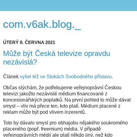
com.v6ak.blog._
ÚTERÝ 8. ČERVNA 2021
Může být Česká televize opravdu
nezávislá?
Článek
vyšel též ve Stokách Svobodného přístavu
.
Občas slýchám, že potřebujeme veřejnoprávní Českou
televizi jakožto nezávislé médium financované z
koncesionářských poplatků. Na první pohled to může dávat
smysl – vliv má přece ten, kdo platí. Médium placené z
reklam může být pod vlivem inzerentů.
Toto by dávalo smysl pro obhajobu nějakého soukromého
placeného (popř. freemium) média. V případě
veřejnoprávních médií ale platí někdo jiný, než kdo