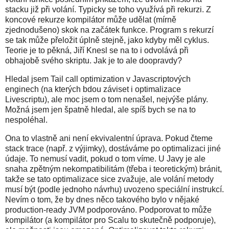
stacku již při volání. Typicky se toho využívá při rekurzi. Z
koncové rekurze kompilátor může udělat (mírně
zjednodušeno) skok na začátek funkce. Program s rekurzí
se tak může přeložit úplně stejně, jako kdyby měl cyklus.
Teorie je to pěkná, Jiří Knesl se na to i odvolává při
obhajobě svého skriptu. Jak je to ale doopravdy?
Hledal jsem Tail call optimization v Javascriptových
enginech (na kterých bdou záviset i optimalizace
Livescriptu), ale moc jsem o tom nenašel, nejvýše plány.
Možná jsem jen špatně hledal, ale spíš bych se na to
nespoléhal.
Ona to vlastně ani není ekvivalentní úprava. Pokud čteme
stack trace (např. z výjimky), dostáváme po optimalizaci jiné
údaje. To nemusí vadit, pokud o tom víme. U Javy je ale
snaha zpětným nekompatibilitám (třeba i teoretickým) bránit,
takže se tato optimalizace sice zvažuje, ale volání metody
musí být (podle jednoho návrhu) uvozeno speciální instrukcí.
Nevím o tom, že by dnes něco takového bylo v nějaké
production-ready JVM podporováno. Podporovat to může
kompilátor (a kompilátor pro Scalu to skutečně podporuje),