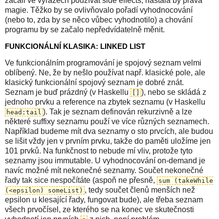
začali ve výrazech používat side effects, nastala by pravá
magie. Těžko by se ovlivňovalo pořadí vyhodnocování
(nebo to, zda by se něco vůbec vyhodnotilo) a chování
programu by se začalo nepředvídatelně měnit.
FUNKCIONÁLNÍ KLASIKA: LINKED LIST
Ve funkcionálním programování je spojový seznam velmi
oblíbený. Ne, že by nešlo používat např. klasické pole, ale
klasický funkcionální spojový seznam je dobré znát.
Seznam je buď prázdný (v Haskellu
), nebo se skládá z
[]
jednoho prvku a reference na zbytek seznamu (v Haskellu
). Tak je seznam definován rekurzivně a lze
head:tail
některé suffixy seznamu použí ve více různých seznamech.
Například budeme mít dva seznamy o sto prvcích, ale budou
se lišit vždy jen v prvním prvku, takže do paměti uložíme jen
101 prvků. Na funkčnost to nebude mí vliv, protože tyto
seznamy jsou immutable. U vyhodnocování on-demand je
navíc možné mít nekonečné seznamy. Součet nekonečné
řady tak sice nespočítáte (aspoň ne přesně,
sum (takeWhile
, tedy součet členů menších než
(<epsilon) someList)
epsilon u klesající řady, fungovat bude), ale třeba seznam
všech prvočísel, ze kterého se na konec ve skutečnosti