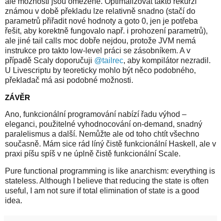
ale možnosti jsou omezené. Optimalizovat takto rekurzi
známou v době překladu lze relativně snadno (stačí do
parametrů přiřadit nové hodnoty a goto 0, jen je potřeba
řešit, aby korektně fungovalo např. i prohození parametrů),
ale jiné tail calls moc dobře nejdou, protože JVM nemá
instrukce pro takto low-level práci se zásobníkem. A v
případě Scaly doporučuji
@tailrec
, aby kompilátor nezradil.
U Livescriptu by teoreticky mohlo být něco podobného,
překladač má asi podobné možnosti.
ZÁVĚR
Ano, funkcionální programování nabízí řadu výhod –
eleganci, použitelné vyhodnocování on-demand, snadný
paralelismus a další. Nemůžte ale od toho chtít všechno
současně. Mám sice rád líný čistě funkcionální Haskell, ale v
praxi píšu spíš v ne úplně čistě funkcionální Scale.
Pure functional programming is like anarchism: everything is
stateless. Although I believe that reducing the state is often
useful, I am not sure if total elimination of state is a good
idea.