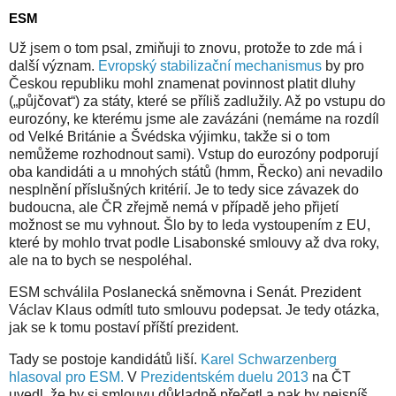
ESM
Už jsem o tom psal, zmiňuji to znovu, protože to zde má i
další význam.
Evropský stabilizační mechanismus
by pro
Českou republiku mohl znamenat povinnost platit dluhy
(„půjčovat“) za státy, které se příliš zadlužily. Až po vstupu do
eurozóny, ke kterému jsme ale zavázáni (nemáme na rozdíl
od Velké Británie a Švédska výjimku, takže si o tom
nemůžeme rozhodnout sami). Vstup do eurozóny podporují
oba kandidáti a u mnohých států (hmm, Řecko) ani nevadilo
nesplnění příslušných kritérií. Je to tedy sice závazek do
budoucna, ale ČR zřejmě nemá v případě jeho přijetí
možnost se mu vyhnout. Šlo by to leda vystoupením z EU,
které by mohlo trvat podle Lisabonské smlouvy až dva roky,
ale na to bych se nespoléhal.
ESM schválila Poslanecká sněmovna i Senát. Prezident
Václav Klaus odmítl tuto smlouvu podepsat. Je tedy otázka,
jak se k tomu postaví příští prezident.
Tady se postoje kandidátů liší.
Karel Schwarzenberg
hlasoval pro ESM.
V
Prezidentském duelu 2013
na ČT
uvedl, že by si smlouvu důkladně přečetl a pak by nejspíš