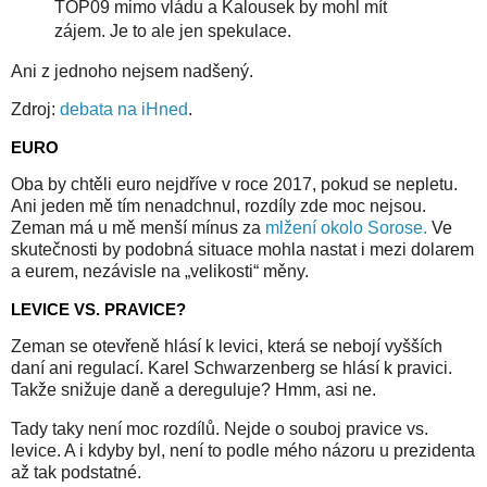
TOP09 mimo vládu a Kalousek by mohl mít
zájem. Je to ale jen spekulace.
Ani z jednoho nejsem nadšený.
Zdroj:
debata na iHned
.
EURO
Oba by chtěli euro nejdříve v roce 2017, pokud se nepletu.
Ani jeden mě tím nenadchnul, rozdíly zde moc nejsou.
Zeman má u mě menší mínus za
mlžení okolo Sorose.
Ve
skutečnosti by podobná situace mohla nastat i mezi dolarem
a eurem, nezávisle na „velikosti“ měny.
LEVICE VS. PRAVICE?
Zeman se otevřeně hlásí k levici, která se nebojí vyšších
daní ani regulací. Karel Schwarzenberg se hlásí k pravici.
Takže snižuje daně a dereguluje? Hmm, asi ne.
Tady taky není moc rozdílů. Nejde o souboj pravice vs.
levice. A i kdyby byl, není to podle mého názoru u prezidenta
až tak podstatné.