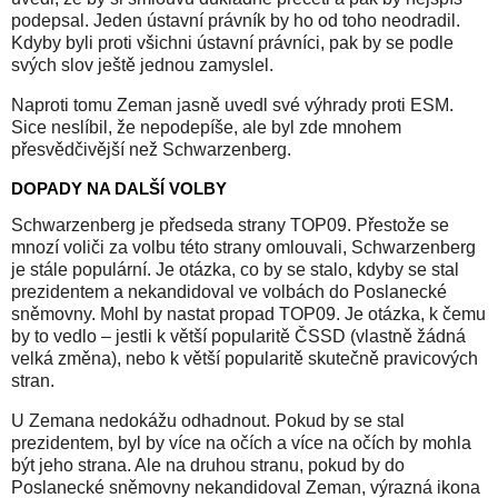
podepsal. Jeden ústavní právník by ho od toho neodradil.
Kdyby byli proti všichni ústavní právníci, pak by se podle
svých slov ještě jednou zamyslel.
Naproti tomu Zeman jasně uvedl své výhrady proti ESM.
Sice neslíbil, že nepodepíše, ale byl zde mnohem
přesvědčivější než Schwarzenberg.
DOPADY NA DALŠÍ VOLBY
Schwarzenberg je předseda strany TOP09. Přestože se
mnozí voliči za volbu této strany omlouvali, Schwarzenberg
je stále populární. Je otázka, co by se stalo, kdyby se stal
prezidentem a nekandidoval ve volbách do Poslanecké
sněmovny. Mohl by nastat propad TOP09. Je otázka, k čemu
by to vedlo – jestli k větší popularitě ČSSD (vlastně žádná
velká změna), nebo k větší popularitě skutečně pravicových
stran.
U Zemana nedokážu odhadnout. Pokud by se stal
prezidentem, byl by více na očích a více na očích by mohla
být jeho strana. Ale na druhou stranu, pokud by do
Poslanecké sněmovny nekandidoval Zeman, výrazná ikona