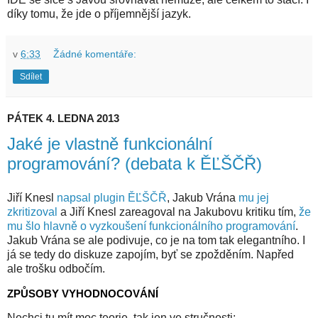
díky tomu, že jde o příjemnější jazyk.
v
6:33
Žádné komentáře:
Sdílet
PÁTEK 4. LEDNA 2013
Jaké je vlastně funkcionální
programování? (debata k ĚĽŠČŘ)
Jiří Knesl
napsal plugin ĚĽŠČŘ
, Jakub Vrána
mu jej
zkritizoval
a Jiří Knesl zareagoval na Jakubovu kritiku tím,
že
mu šlo hlavně o vyzkoušení funkcionálního programování
.
Jakub Vrána se ale podivuje, co je na tom tak elegantního. I
já se tedy do diskuze zapojím, byť se zpožděním. Napřed
ale trošku odbočím.
ZPŮSOBY VYHODNOCOVÁNÍ
Nechci tu mít moc teorie, tak jen ve stručnosti: