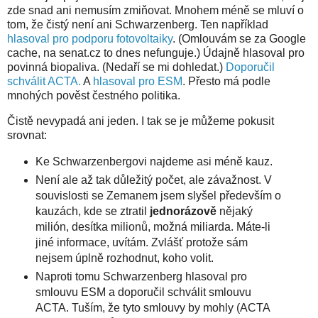
zde snad ani nemusím zmiňovat. Mnohem méně se mluví o
tom, že čistý není ani Schwarzenberg. Ten například
hlasoval pro podporu fotovoltaiky
. (Omlouvám se za Google
cache, na senat.cz to dnes nefunguje.) Údajně hlasoval pro
povinná biopaliva. (Nedaří se mi dohledat.)
Doporučil
schválit ACTA.
A
hlasoval pro ESM
. Přesto má podle
mnohých pověst čestného politika.
Čistě nevypadá ani jeden. I tak se je můžeme pokusit
srovnat:
Ke Schwarzenbergovi najdeme asi méně kauz.
Není ale až tak důležitý počet, ale závažnost. V
souvislosti se Zemanem jsem slyšel především o
kauzách, kde se ztratil
jednorázově
nějaký
milión, desítka milionů, možná miliarda. Máte-li
jiné informace, uvítám. Zvlášť protože sám
nejsem úplně rozhodnut, koho volit.
Naproti tomu Schwarzenberg hlasoval pro
smlouvu ESM a doporučil schválit smlouvu
ACTA. Tuším, že tyto smlouvy by mohly (ACTA