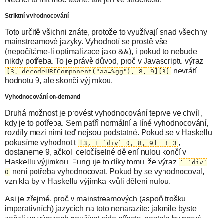
Striktní vyhodnocování
Toto určitě všichni znáte, protože to využívají snad všechny
mainstreamové jazyky. Vyhodnotí se prostě vše
(nepočítáme-li optimalizace jako &&), i pokud to nebude
nikdy potřeba. To je právě důvod, proč v Javascriptu výraz
nevrátí
[3, decodeURIComponent("aa=%gg"), 8, 9][3]
hodnotu 9, ale skončí výjimkou.
Vyhodnocování on-demand
Druhá možnost je provést vyhodnocování teprve ve chvíli,
kdy je to potřeba. Sem patřì normální a líné vyhodnocování,
rozdíly mezi nimi teď nejsou podstatné. Pokud se v Haskellu
pokusíme vyhodnotit
,
[3, 1 `div` 0, 8, 9] !! 3
dostaneme 9, ačkoli celočíselné dělení nulou končí v
Haskellu výjimkou. Funguje to díky tomu, že výraz
1 `div`
není potřeba vyhodnocovat. Pokud by se vyhodnocoval,
0
vznikla by v Haskellu výjimka kvůli dělení nulou.
Asi je zřejmé, proč v mainstreamových (aspoň trošku
imperativních) jazycích na toto nenarazíte: jakmile byste