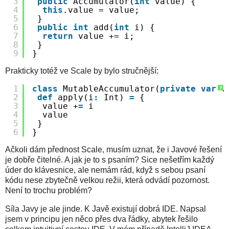
3
public
Accumulator(
int
value) {
4
this
.value = value;
5
}
6
public
int
add(
int
i) {
7
return
value += i;
8
}
9
}
Prakticky totéž ve Scale by bylo stručnější:
1
class
MutableAccumulator(
private
var
v
?
2
def
apply(i
:
Int) 
=
{
3
value +
=
i
4
value
5
}
6
}
Ačkoli dám přednost Scale, musím uznat, že i Javové řešení
je dobře čitelné. A jak je to s psaním? Sice nešetřím každý
úder do klávesnice, ale nemám rád, když s sebou psaní
kódu nese zbytečně velkou režii, která odvádí pozornost.
Není to trochu problém?
Síla Javy je ale jinde. K Javě existují dobrá IDE. Napsal
jsem v principu jen něco přes dva řádky, abytek řešilo