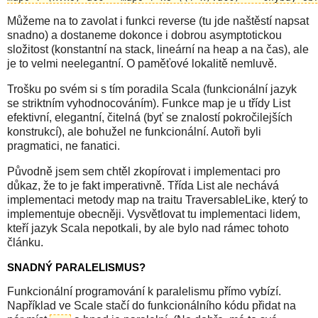
Můžeme na to zavolat i funkci reverse (tu jde naštěstí napsat
snadno) a dostaneme dokonce i dobrou asymptotickou
složitost (konstantní na stack, lineární na heap a na čas), ale
je to velmi neelegantní. O paměťové lokalitě nemluvě.
Trošku po svém si s tím poradila Scala (funkcionální jazyk
se striktním vyhodnocováním). Funkce map je u třídy List
efektivní, elegantní, čitelná (byť se znalostí pokročilejších
konstrukcí), ale bohužel ne funkcionální. Autoři byli
pragmatici, ne fanatici.
Původně jsem sem chtěl zkopírovat i implementaci pro
důkaz, že to je fakt imperativně. Třída List ale nechává
implementaci metody map na traitu TraversableLike, který to
implementuje obecněji. Vysvětlovat tu implementaci lidem,
kteří jazyk Scala nepotkali, by ale bylo nad rámec tohoto
článku.
SNADNÝ PARALELISMUS?
Funkcionální programování k paralelismu přímo vybízí.
Například ve Scale stačí do funkcionálního kódu přidat na