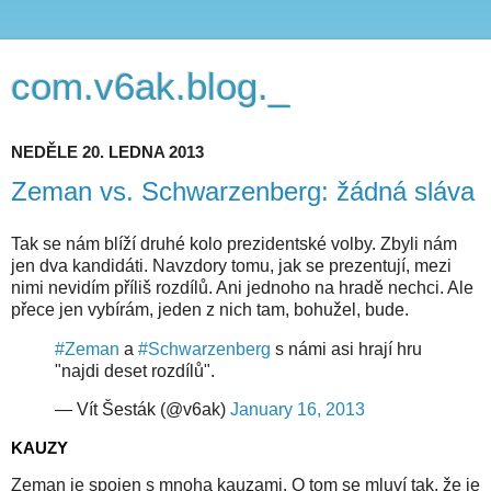
com.v6ak.blog._
NEDĚLE 20. LEDNA 2013
Zeman vs. Schwarzenberg: žádná sláva
Tak se nám blíží druhé kolo prezidentské volby. Zbyli nám
jen dva kandidáti. Navzdory tomu, jak se prezentují, mezi
nimi nevidím příliš rozdílů. Ani jednoho na hradě nechci. Ale
přece jen vybírám, jeden z nich tam, bohužel, bude.
#Zeman
a
#Schwarzenberg
s námi asi hrají hru
"najdi deset rozdílů".
— Vít Šesták (@v6ak)
January 16, 2013
KAUZY
Zeman je spojen s mnoha kauzami. O tom se mluví tak, že je