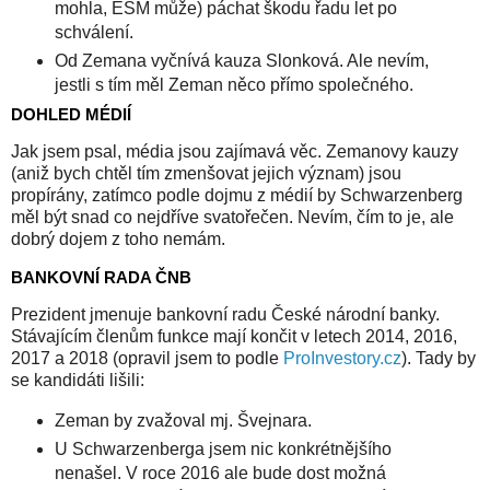
mohla, ESM může) páchat škodu řadu let po
schválení.
Od Zemana vyčnívá kauza Slonková. Ale nevím,
jestli s tím měl Zeman něco přímo společného.
DOHLED MÉDIÍ
Jak jsem psal, média jsou zajímavá věc. Zemanovy kauzy
(aniž bych chtěl tím zmenšovat jejich význam) jsou
propírány, zatímco podle dojmu z médií by Schwarzenberg
měl být snad co nejdříve svatořečen. Nevím, čím to je, ale
dobrý dojem z toho nemám.
BANKOVNÍ RADA ČNB
Prezident jmenuje bankovní radu České národní banky.
Stávajícím členům funkce mají končit v letech 2014, 2016,
2017 a 2018 (opravil jsem to podle
ProInvestory.cz
). Tady by
se kandidáti lišili:
Zeman by zvažoval mj. Švejnara.
U Schwarzenberga jsem nic konkrétnějšího
nenašel. V roce 2016 ale bude dost možná