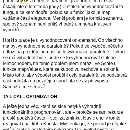
pár míst
a hned je paralelní. (No dobře, má to svá
par
úskalí, ale o tom třeba jindy.) U striktního vyhodnocování to
funguje celkem dobře, pokud se u funkcí jako je map
vzdáme části elegance. Menší problém je formát seznamu,
spojový seznam není příliš vhodný u mnoha krátkých
výpočtů.
Horší situace je u vyhodnocování on-demand. Co všechno
má být vyhodnoceno paralelně? Pokud se výpočet něčeho
odloží na později, nemusí se to vykonávat paralelně. Pokud
se má vyhodnotit vše, bude se to vyhodnocovat striktně.
Mimochodem, na tento problém jsem narazil ve Scale u
funkce mapValues, která se kupodivu nechovala striktně.
Místo toho, aby výpočet proběhl celý paralelně, se podstatná
část odložila na později a spočítala se až při výpisu.
Samozřejmě sériově.
TAIL CALL OPTIMIZATION
A ještě jedna věc, která se sice netýká výhradně
funkcionálního programování, ale – protože se tam rekurze
prostě používá často – stojí za zmínku. Navíc chci v tomto
reagovat i na Jiřího Knesla. Myšlenka je, že pokud je nějaké
volání funkce posledním příkazem, lze uvolnit místo na