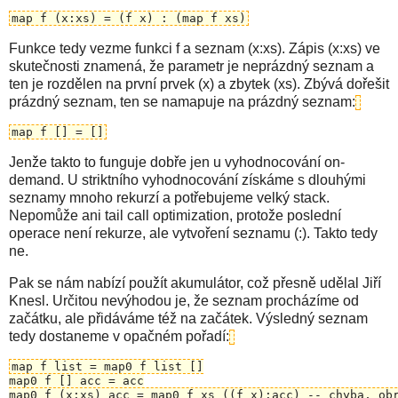
map f (x:xs) = (f x) : (map f xs)
Funkce tedy vezme funkci f a seznam (x:xs). Zápis (x:xs) ve
skutečnosti znamená, že parametr je neprázdný seznam a
ten je rozdělen na první prvek (x) a zbytek (xs). Zbývá dořešit
prázdný seznam, ten se namapuje na prázdný seznam:
map f [] = []
Jenže takto to funguje dobře jen u vyhodnocování on-
demand. U striktního vyhodnocování získáme s dlouhými
seznamy mnoho rekurzí a potřebujeme velký stack.
Nepomůže ani tail call optimization, protože poslední
operace není rekurze, ale vytvoření seznamu (:). Takto tedy
ne.
Pak se nám nabízí použít akumulátor, což přesně udělal Jiří
Knesl. Určitou nevýhodou je, že seznam procházíme od
začátku, ale přidáváme též na začátek. Výsledný seznam
tedy dostaneme v opačném pořadí:
map f list = map0 f list []

map0 f [] acc = acc

map0 f (x:xs) acc = map0 f xs ((f x):acc) -- chyba, ob