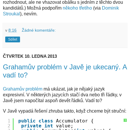
rozhodnout, ale ne vhazovat obálku s jedním z těchto dvou
kandidátů.) Možná podpořím
někoho třetího
(via
Dominik
Stroukal
), nevím.
v
8:16
Žádné komentáře:
Sdílet
ČTVRTEK 10. LEDNA 2013
Grahamův problém v Javě je ukecaný. A
vadí to?
Grahamův problém
má ukázat, jak je nějaký jazyk
expresivní. V některých jazycích stačí dva nebo tři řádky, v
Javě jsem napočítal aspoň devět řádků. Vadí to?
V Javě vypadá řešení zhruba takto, když chceme být struční:
1
public
class
Accumulator {
?
2
private
int
value;