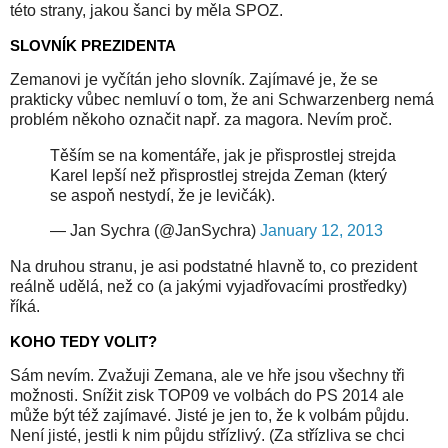
této strany, jakou šanci by měla SPOZ.
SLOVNÍK PREZIDENTA
Zemanovi je vyčítán jeho slovník. Zajímavé je, že se
prakticky vůbec nemluví o tom, že ani Schwarzenberg nemá
problém někoho označit např. za magora. Nevím proč.
Těším se na komentáře, jak je přisprostlej strejda
Karel lepší než přisprostlej strejda Zeman (který
se aspoň nestydí, že je levičák).
— Jan Sychra (@JanSychra)
January 12, 2013
Na druhou stranu, je asi podstatné hlavně to, co prezident
reálně udělá, než co (a jakými vyjadřovacími prostředky)
říká.
KOHO TEDY VOLIT?
Sám nevím. Zvažuji Zemana, ale ve hře jsou všechny tři
možnosti. Snížit zisk TOP09 ve volbách do PS 2014 ale
může být též zajímavé. Jisté je jen to, že k volbám půjdu.
Není jisté, jestli k nim půjdu střízlivý. (Za střízliva se chci