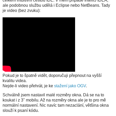
celkem intuitivní cestou IDE. V mém případě IntelliJ IDEA,
ale podobnou službu udělá i Eclipse nebo NetBeans. Tady
je video (bez zvuku):
Pokud je to špatně vidět, doporučuji přepnout na vyšší
kvalitu videa.
Nejde-li video přehrát, je ke
stažení jako OGV
.
Schválně jsem nastavil malé rozměry okna. Dá se na to
koukat i z 3" mobilu. Až na rozměry okna ale je to pro mě
normální nastavení. Nic navíc tam nezaclání, většina okna
slouží k psaní kódu.