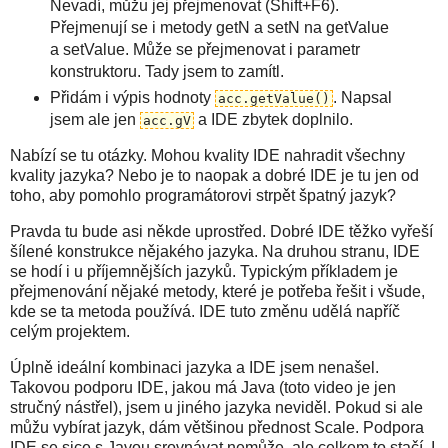
Nevadí, můžu jej přejmenovat (Shift+F6).
Přejmenují se i metody getN a setN na getValue
a setValue. Může se přejmenovat i parametr
konstruktoru. Tady jsem to zamítl.
Přidám i výpis hodnoty
. Napsal
acc.getValue()
jsem ale jen
a IDE zbytek doplnilo.
acc.gV
Nabízí se tu otázky. Mohou kvality IDE nahradit všechny
kvality jazyka? Nebo je to naopak a dobré IDE je tu jen od
toho, aby pomohlo programátorovi strpět špatný jazyk?
Pravda tu bude asi někde uprostřed. Dobré IDE těžko vyřeší
šílené konstrukce nějakého jazyka. Na druhou stranu, IDE
se hodí i u příjemnějších jazyků. Typickým příkladem je
přejmenování nějaké metody, které je potřeba řešit i všude,
kde se ta metoda používá. IDE tuto změnu udělá napříč
celým projektem.
Úplně ideální kombinaci jazyka a IDE jsem nenašel.
Takovou podporu IDE, jakou má Java (toto video je jen
stručný nástřel), jsem u jiného jazyka neviděl. Pokud si ale
můžu vybírat jazyk, dám většinou přednost Scale. Podpora
IDE se sice s Javou srovnávat nemůže, ale celkem to stačí. I