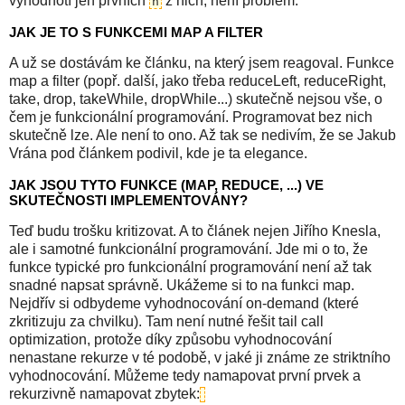
vyhodnotí jen prvních
z nich, není problém.
n
JAK JE TO S FUNKCEMI MAP A FILTER
A už se dostávám ke článku, na který jsem reagoval. Funkce
map a filter (popř. další, jako třeba reduceLeft, reduceRight,
take, drop, takeWhile, dropWhile...) skutečně nejsou vše, o
čem je funkcionální programování. Programovat bez nich
skutečně lze. Ale není to ono. Až tak se nedivím, že se Jakub
Vrána pod článkem podivil, kde je ta elegance.
JAK JSOU TYTO FUNKCE (MAP, REDUCE, ...) VE
SKUTEČNOSTI IMPLEMENTOVÁNY?
Teď budu trošku kritizovat. A to článek nejen Jiřího Knesla,
ale i samotné funkcionální programování. Jde mi o to, že
funkce typické pro funkcionální programování není až tak
snadné napsat správně. Ukážeme si to na funkci map.
Nejdřív si odbydeme vyhodnocování on-demand (které
zkritizuju za chvilku). Tam není nutné řešit tail call
optimization, protože díky způsobu vyhodnocování
nenastane rekurze v té podobě, v jaké ji známe ze striktního
vyhodnocování. Můžeme tedy namapovat první prvek a
rekurzivně namapovat zbytek: