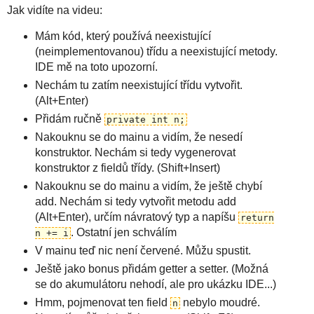
Jak vidíte na videu:
Mám kód, který používá neexistující
(neimplementovanou) třídu a neexistující metody.
IDE mě na toto upozorní.
Nechám tu zatím neexistující třídu vytvořit.
(Alt+Enter)
Přidám ručně
private int n;
Nakouknu se do mainu a vidím, že nesedí
konstruktor. Nechám si tedy vygenerovat
konstruktor z fieldů třídy. (Shift+Insert)
Nakouknu se do mainu a vidím, že ještě chybí
add. Nechám si tedy vytvořit metodu add
(Alt+Enter), určím návratový typ a napíšu
return
. Ostatní jen schválím
n += i
V mainu teď nic není červené. Můžu spustit.
Ještě jako bonus přidám getter a setter. (Možná
se do akumulátoru nehodí, ale pro ukázku IDE...)
Hmm, pojmenovat ten field
nebylo moudré.
n