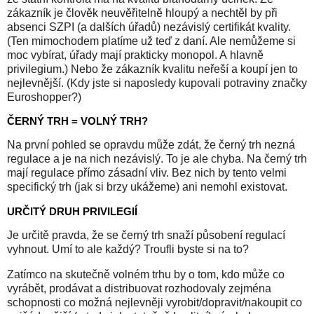
zákazník je člověk neuvěřitelně hloupý a nechtěl by při
absenci SZPI (a dalších úřadů) nezávislý certifikát kvality.
(Ten mimochodem platíme už teď z daní. Ale nemůžeme si
moc vybírat, úřady mají prakticky monopol. A hlavně
privilegium.) Nebo že zákazník kvalitu neřeší a koupí jen to
nejlevnější. (Kdy jste si naposledy kupovali potraviny značky
Euroshopper?)
ČERNÝ TRH = VOLNÝ TRH?
Na první pohled se opravdu může zdát, že černý trh nezná
regulace a je na nich nezávislý. To je ale chyba. Na černý trh
mají regulace přímo zásadní vliv. Bez nich by tento velmi
specifický trh (jak si brzy ukážeme) ani nemohl existovat.
URČITÝ DRUH PRIVILEGIÍ
Je určitě pravda, že se černý trh snaží působení regulací
vyhnout. Umí to ale každý? Troufli byste si na to?
Zatímco na skutečně volném trhu by o tom, kdo může co
vyrábět, prodávat a distribuovat rozhodovaly zejména
schopnosti co možná nejlevněji vyrobit/dopravit/nakoupit co