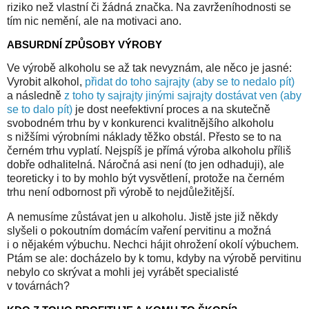
riziko než vlastní či žádná značka. Na zavrženíhodnosti se
tím nic nemění, ale na motivaci ano.
ABSURDNÍ ZPŮSOBY VÝROBY
Ve výrobě alkoholu se až tak nevyznám, ale něco je jasné:
Vyrobit alkohol,
přidat do toho sajrajty (aby se to nedalo pít)
a následně
z toho ty sajrajty jinými sajrajty dostávat ven (aby
se to dalo pít)
je dost neefektivní proces a na skutečně
svobodném trhu by v konkurenci kvalitnějšího alkoholu
s nižšími výrobními náklady těžko obstál. Přesto se to na
černém trhu vyplatí. Nejspíš je přímá výroba alkoholu příliš
dobře odhalitelná. Náročná asi není (to jen odhaduji), ale
teoreticky i to by mohlo být vysvětlení, protože na černém
trhu není odbornost při výrobě to nejdůležitější.
A nemusíme zůstávat jen u alkoholu. Jistě jste již někdy
slyšeli o pokoutním domácím vaření pervitinu a možná
i o nějakém výbuchu. Nechci hájit ohrožení okolí výbuchem.
Ptám se ale: docházelo by k tomu, kdyby na výrobě pervitinu
nebylo co skrývat a mohli jej vyrábět specialisté
v továrnách?