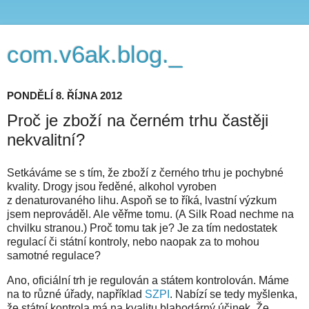
com.v6ak.blog._
PONDĚLÍ 8. ŘÍJNA 2012
Proč je zboží na černém trhu častěji
nekvalitní?
Setkáváme se s tím, že zboží z černého trhu je pochybné
kvality. Drogy jsou ředěné, alkohol vyroben
z denaturovaného lihu. Aspoň se to říká, lvastní výzkum
jsem neprováděl. Ale věřme tomu. (A Silk Road nechme na
chvilku stranou.) Proč tomu tak je? Je za tím nedostatek
regulací či státní kontroly, nebo naopak za to mohou
samotné regulace?
Ano, oficiální trh je regulován a státem kontrolován. Máme
na to různé úřady, například
SZPI
. Nabízí se tedy myšlenka,
že státní kontrola má na kvalitu blahodárný účinek. Že