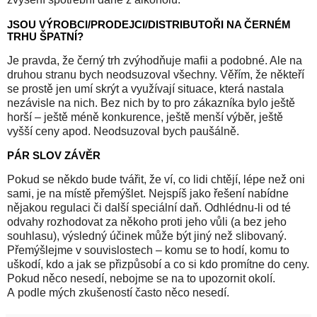
JSOU VÝROBCI/PRODEJCI/DISTRIBUTOŘI NA ČERNÉM
TRHU ŠPATNÍ?
Je pravda, že černý trh zvýhodňuje mafii a podobné. Ale na
druhou stranu bych neodsuzoval všechny. Věřím, že někteří
se prostě jen umí skrýt a využívají situace, která nastala
nezávisle na nich. Bez nich by to pro zákazníka bylo ještě
horší – ještě méně konkurence, ještě menší výběr, ještě
vyšší ceny apod. Neodsuzoval bych paušálně.
PÁR SLOV ZÁVĚR
Pokud se někdo bude tvářit, že ví, co lidi chtějí, lépe než oni
sami, je na místě přemýšlet. Nejspíš jako řešení nabídne
nějakou regulaci či další speciální daň. Odhlédnu-li od té
odvahy rozhodovat za někoho proti jeho vůli (a bez jeho
souhlasu), výsledný účinek může být jiný než slibovaný.
Přemýšlejme v souvislostech – komu se to hodí, komu to
uškodí, kdo a jak se přizpůsobí a co si kdo promítne do ceny.
Pokud něco nesedí, nebojme se na to upozornit okolí.
A podle mých zkušeností často něco nesedí.