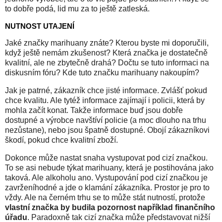
to dobře podá, lid mu za to ještě zatleská.
NUTNOST UTAJENÍ
Jaké značky marihuany znáte? Kterou byste mi doporučili,
když ještě nemám zkušenost? Která značka je dostatečně
kvalitní, ale ne zbytečně drahá? Dočtu se tuto informaci na
diskusním fóru? Kde tuto značku marihuany nakoupím?
Jak je patrné, zákazník chce jisté informace. Zvlášť pokud
chce kvalitu. Ale tytéž informace zajímají i policii, která by
mohla začít konat. Takže informace buď jsou dobře
dostupné a výrobce navštíví policie (a moc dlouho na trhu
nezůstane), nebo jsou špatně dostupné. Obojí zákazníkovi
škodí, pokud chce kvalitní zboží.
Dokonce může nastat snaha vystupovat pod cizí značkou.
To se asi nebude týkat marihuany, která je postihována jako
taková. Ale alkoholu ano. Vystupování pod cizí značkou je
zavrženíhodné a jde o klamání zákazníka. Prostor je pro to
vždy. Ale na černém trhu se to může stát nutností, protože
vlastní značka by budila pozornost například finančního
úřadu
. Paradoxně tak cizí značka může představovat nižší