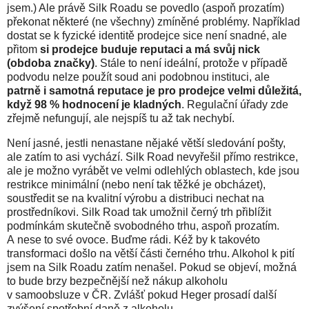
jsem.) Ale právě Silk Roadu se povedlo (aspoň prozatím)
překonat některé (ne všechny) zmíněné problémy. Například
dostat se k fyzické identitě prodejce sice není snadné, ale
přitom
si prodejce buduje reputaci a má svůj nick
(obdoba značky)
. Stále to není ideální, protože v případě
podvodu nelze použít soud ani podobnou instituci, ale
patrně i samotná reputace je pro prodejce velmi důležitá,
když 98 % hodnocení je kladných
. Regulační úřady zde
zřejmě nefungují, ale nejspíš tu až tak nechybí.
Není jasné, jestli nenastane nějaké větší sledování pošty,
ale zatím to asi vychází. Silk Road nevyřešil přímo restrikce,
ale je možno vyrábět ve velmi odlehlých oblastech, kde jsou
restrikce minimální (nebo není tak těžké je obcházet),
soustředit se na kvalitní výrobu a distribuci nechat na
prostředníkovi. Silk Road tak umožnil černý trh přiblížit
podmínkám skutečně svobodného trhu, aspoň prozatím.
A nese to své ovoce. Buďme rádi. Kéž by k takovéto
transformaci došlo na větší části černého trhu. Alkohol k pití
jsem na Silk Roadu zatím nenašel. Pokud se objeví, možná
to bude brzy bezpečnější než nákup alkoholu
v samoobsluze v ČR. Zvlášť pokud Heger prosadí další
zvýšení spotřební daně z alkoholu.