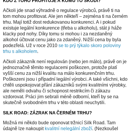
KDO Z TOHO PROFITUJE A KOMU TO ŠKODÍ?
Ačkoli jde snad výhradně o regulace výrobců, právě ti na
tom mohou profitovat. Ale jen někteří – zejména ti na černém
trhu. Mají totiž dost redukovanou konkurenci. A i pokud
existuje legální konkurence (třeba u alkoholu), stát ji háže
klacky pod nohy. Díky tomu si mohou i za nezdaněný
alkohol účtovat cenu jako za zdaněný. Nižší cena by byla
podezřelá. Už v roce 2010
se to prý týkalo skoro poloviny
trhu s alkoholem
.
Ačkoli zákazník není regulován (nebo jen málo), právě on je
jednoznačně těmito regulacemi poškozen, protože platí
vyšší cenu za nižší kvalitu na málo konkurenčním trhu.
Poškozeni jsou i případní legální výrobci. A také všichni, kdo
chtěli uspokojovat přání zákazníků svými kvalitními výrobky,
ale neměli odvahu či schopnost restrikcím či zákazu
vzdorovat. Práci jim sebrali méně odborní, kteří by se na
skutečně svobodném trhu v této oblasti neuchytili.
SILK ROAD: ZÁZRAK NA ČERNÉM TRHU?
Možná mi někdo bude oponovat tržnicí Silk Road. Tam
údajně lze nakoupit
kvalitní nelegální zboží
. (Nezkoušel