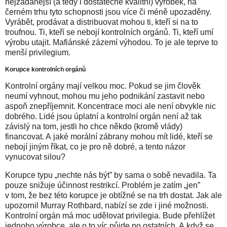
nejžádanější (a tedy i dostatečně kvalitní) výrobek, na
černém trhu tyto schopnosti jsou více či méně upozaděny.
Vyrábět, prodávat a distribuovat mohou ti, kteří si na to
troufnou. Ti, kteří se nebojí kontrolních orgánů. Ti, kteří umí
výrobu utajit. Mafiánské zázemí výhodou. To je ale teprve to
menší privilegium.
Korupce kontrolních orgánů
Kontrolní orgány mají velkou moc. Pokud se jim člověk
neumí vyhnout, mohou mu jeho podnikání zastavit nebo
aspoň znepříjemnit. Koncentrace moci ale není obvykle nic
dobrého. Lidé jsou úplatní a kontrolní orgán není až tak
závislý na tom, jestli ho chce někdo (kromě vlády)
financovat. A jaké morální zábrany mohou mít lidé, kteří se
nebojí jiným říkat, co je pro ně dobré, a tento názor
vynucovat silou?
Korupce typu „nechte nás být” by sama o sobě nevadila. Ta
pouze snižuje účinnost restrikcí. Problém je zatím „jen”
v tom, že bez této korupce je obtížné se na trh dostat. Jak ale
upozornil Murray Rothbard, nabízí se zde i jiné možnosti.
Kontrolní orgán má moc udělovat privilegia. Bude přehlížet
jednoho výrobce, ale o to víc půjde po ostatních. A když se