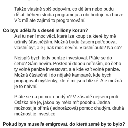
Takže vlastně spíš odpovím, co dělám nebo budu
dělat: během studia programuju a obchoduju na burze.
Víc mě ale zajímá to programování.
Co bys udělal/a s deseti miliony korun?
Asi tu není moc věcí, které lze koupit a které by mě
učinily šťastnějším. Možná budu časem potřebovat
vlastní byt, ale jinak moc nevím. Vlastní auto? Na co?
Nejspíš bych tedy peníze investoval. Ptáte se do
čeho? Sám nevím. Poslední dobou neřeším, do čeho
ty volné peníze investovat, ale kde vzít volné peníze.
Možná částečně i do nějaké kampaně, kde bych
propagoval myšlenky, které mi jsou blízké. Ale možná
je to naivní.
Ptáte se na pomoc chudým? V zásadě nejsem proti.
Otázka ale je, jakou by měla mít podobu. Jedna
možnost je přímá (jednorázová) pomoc chudým, druhá
možnost je investice.
Pokud bys musel/a emigrovat, do které země by to bylo?