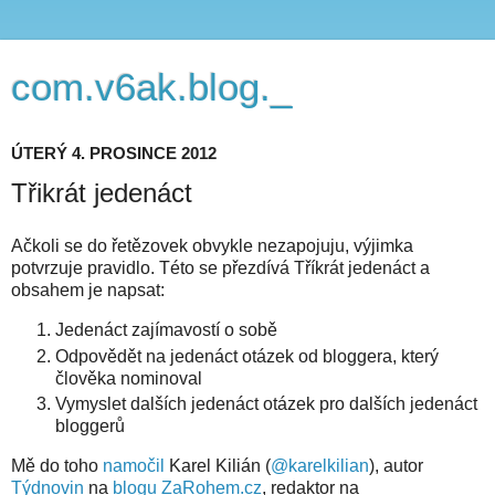
com.v6ak.blog._
ÚTERÝ 4. PROSINCE 2012
Třikrát jedenáct
Ačkoli se do řetězovek obvykle nezapojuju, výjimka
potvrzuje pravidlo. Této se přezdívá Tříkrát jedenáct a
obsahem je napsat:
Jedenáct zajímavostí o sobě
Odpovědět na jedenáct otázek od bloggera, který
člověka nominoval
Vymyslet dalších jedenáct otázek pro dalších jedenáct
bloggerů
Mě do toho
namočil
Karel Kilián (
@karelkilian
), autor
Týdnovin
na
blogu ZaRohem.cz
, redaktor na