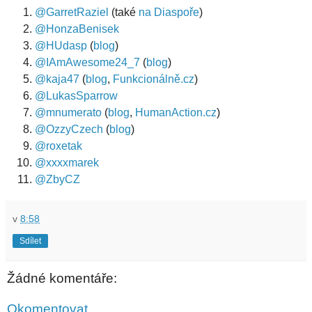
@GarretRaziel
(také
na Diaspoře
)
@HonzaBenisek
@HUdasp
(
blog
)
@IAmAwesome24_7
(
blog
)
@kaja47
(
blog
,
Funkcionálně.cz
)
@LukasSparrow
@mnumerato
(
blog
,
HumanAction.cz
)
@OzzyCzech
(
blog
)
@roxetak
@xxxxmarek
@ZbyCZ
v
8:58
Sdílet
Žádné komentáře:
Okomentovat