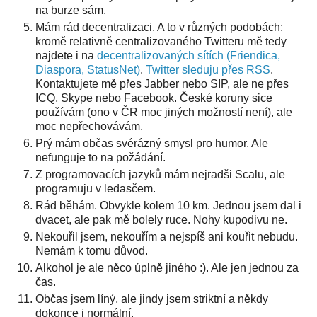
na burze sám.
Mám rád decentralizaci. A to v různých podobách:
kromě relativně centralizovaného Twitteru mě tedy
najdete i na
decentralizovaných sítích (Friendica,
Diaspora, StatusNet)
.
Twitter sleduju přes RSS
.
Kontaktujete mě přes Jabber nebo SIP, ale ne přes
ICQ, Skype nebo Facebook. České koruny sice
používám (ono v ČR moc jiných možností není), ale
moc nepřechovávám.
Prý mám občas svérázný smysl pro humor. Ale
nefunguje to na požádání.
Z programovacích jazyků mám nejradši Scalu, ale
programuju v ledasčem.
Rád běhám. Obvykle kolem 10 km. Jednou jsem dal i
dvacet, ale pak mě bolely ruce. Nohy kupodivu ne.
Nekouřil jsem, nekouřím a nejspíš ani kouřit nebudu.
Nemám k tomu důvod.
Alkohol je ale něco úplně jiného :). Ale jen jednou za
čas.
Občas jsem líný, ale jindy jsem striktní a někdy
dokonce i normální.