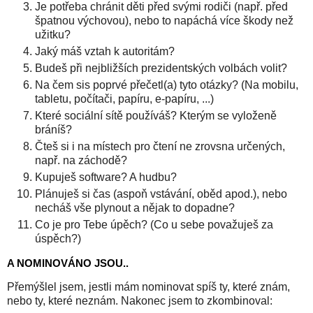
Je potřeba chránit děti před svými rodiči (např. před
špatnou výchovou), nebo to napáchá více škody než
užitku?
Jaký máš vztah k autoritám?
Budeš při nejbližších prezidentských volbách volit?
Na čem sis poprvé přečetl(a) tyto otázky? (Na mobilu,
tabletu, počítači, papíru, e-papíru, ...)
Které sociální sítě používáš? Kterým se vyloženě
bráníš?
Čteš si i na místech pro čtení ne zrovsna určených,
např. na záchodě?
Kupuješ software? A hudbu?
Plánuješ si čas (aspoň vstávání, oběd apod.), nebo
necháš vše plynout a nějak to dopadne?
Co je pro Tebe úpěch? (Co u sebe považuješ za
úspěch?)
A NOMINOVÁNO JSOU..
Přemýšlel jsem, jestli mám nominovat spíš ty, které znám,
nebo ty, které neznám. Nakonec jsem to zkombinoval: