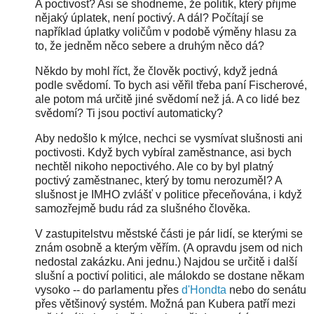
A poctivost? Asi se shodneme, že politik, který přijme
nějaký úplatek, není poctivý. A dál? Počítají se
například úplatky voličům v podobě výměny hlasu za
to, že jedněm něco sebere a druhým něco dá?
Někdo by mohl říct, že člověk poctivý, když jedná
podle svědomí. To bych asi věřil třeba paní Fischerové,
ale potom má určitě jiné svědomí než já. A co lidé bez
svědomí? Ti jsou poctiví automaticky?
Aby nedošlo k mýlce, nechci se vysmívat slušnosti ani
poctivosti. Když bych vybíral zaměstnance, asi bych
nechtěl nikoho nepoctivého. Ale co by byl platný
poctivý zaměstnanec, který by tomu nerozuměl? A
slušnost je IMHO zvlášť v politice přeceňována, i když
samozřejmě budu rád za slušného člověka.
V zastupitelstvu městské části je pár lidí, se kterými se
znám osobně a kterým věřím. (A opravdu jsem od nich
nedostal zakázku. Ani jednu.) Najdou se určitě i další
slušní a poctiví politici, ale málokdo se dostane někam
vysoko -- do parlamentu přes
d'Hondta
nebo do senátu
přes většinový systém. Možná pan Kubera patří mezi