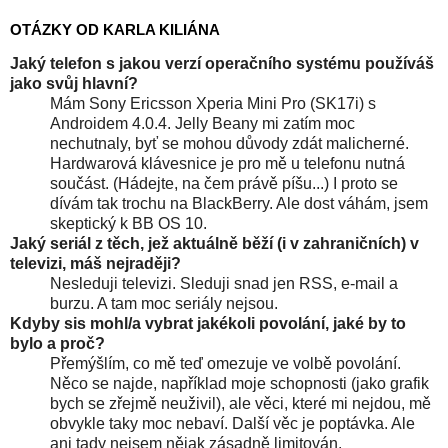
OTÁZKY OD KARLA KILIÁNA
Jaký telefon s jakou verzí operačního systému používáš
jako svůj hlavní?
Mám Sony Ericsson Xperia Mini Pro (SK17i) s
Androidem 4.0.4. Jelly Beany mi zatím moc
nechutnaly, byť se mohou důvody zdát malicherné.
Hardwarová klávesnice je pro mě u telefonu nutná
součást. (Hádejte, na čem právě píšu...) I proto se
dívám tak trochu na BlackBerry. Ale dost váhám, jsem
skeptický k BB OS 10.
Jaký seriál z těch, jež aktuálně běží (i v zahraničních) v
televizi, máš nejraději?
Nesleduji televizi. Sleduji snad jen RSS, e-mail a
burzu. A tam moc seriály nejsou.
Kdyby sis mohl/a vybrat jakékoli povolání, jaké by to
bylo a proč?
Přemýšlím, co mě teď omezuje ve volbě povolání.
Něco se najde, například moje schopnosti (jako grafik
bych se zřejmě neuživil), ale věci, které mi nejdou, mě
obvykle taky moc nebaví. Další věc je poptávka. Ale
ani tady nejsem nějak zásadně limitován.