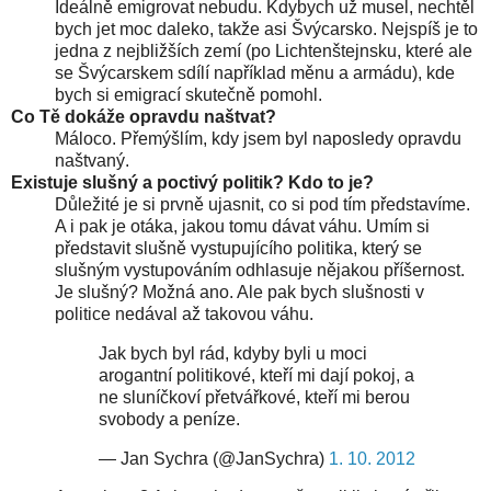
Ideálně emigrovat nebudu. Kdybych už musel, nechtěl
bych jet moc daleko, takže asi Švýcarsko. Nejspíš je to
jedna z nejbližších zemí (po Lichtenštejnsku, které ale
se Švýcarskem sdílí například měnu a armádu), kde
bych si emigrací skutečně pomohl.
Co Tě dokáže opravdu naštvat?
Máloco. Přemýšlím, kdy jsem byl naposledy opravdu
naštvaný.
Existuje slušný a poctivý politik? Kdo to je?
Důležité je si prvně ujasnit, co si pod tím představíme.
A i pak je otáka, jakou tomu dávat váhu. Umím si
představit slušně vystupujícího politika, který se
slušným vystupováním odhlasuje nějakou příšernost.
Je slušný? Možná ano. Ale pak bych slušnosti v
politice nedával až takovou váhu.
Jak bych byl rád, kdyby byli u moci
arogantní politikové, kteří mi dají pokoj, a
ne sluníčkoví přetvářkové, kteří mi berou
svobody a peníze.
— Jan Sychra (@JanSychra)
1. 10. 2012