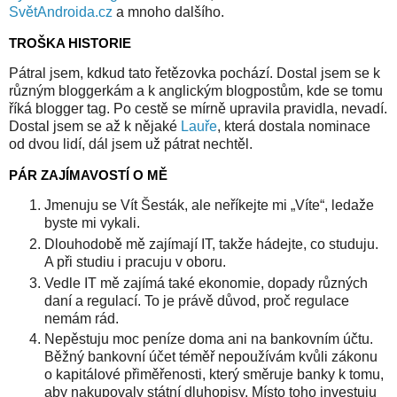
SvětAndroida.cz
a mnoho dalšího.
TROŠKA HISTORIE
Pátral jsem, kdkud tato řetězovka pochází. Dostal jsem se k
různým bloggerkám a k anglickým blogpostům, kde se tomu
říká blogger tag. Po cestě se mírně upravila pravidla, nevadí.
Dostal jsem se až k nějaké
Lauře
, která dostala nominace
od dvou lidí, dál jsem už pátrat nechtěl.
PÁR ZAJÍMAVOSTÍ O MĚ
Jmenuju se Vít Šesták, ale neříkejte mi „Víte“, ledaže
byste mi vykali.
Dlouhodobě mě zajímají IT, takže hádejte, co studuju.
A při studiu i pracuju v oboru.
Vedle IT mě zajímá také ekonomie, dopady různých
daní a regulací. To je právě důvod, proč regulace
nemám rád.
Nepěstuju moc peníze doma ani na bankovním účtu.
Běžný bankovní účet téměř nepoužívám kvůli zákonu
o kapitálové přiměřenosti, který směruje banky k tomu,
aby nakupovaly státní dluhopisy. Místo toho investuju