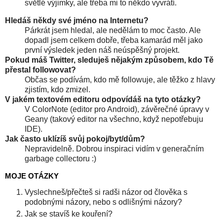
světlé výjimky, ale třeba mi to někdo vyvrátí.
Hledáš někdy své jméno na Internetu?
Párkrát jsem hledal, ale nedělám to moc často. Ale
dopadl jsem celkem dobře, třeba kamarád měl jako
první výsledek jeden náš neúspěšný projekt.
Pokud máš Twitter, sleduješ nějakým způsobem, kdo Tě
přestal followovat?
Občas se podívám, kdo mě followuje, ale těžko z hlavy
zjistím, kdo zmizel.
V jakém textovém editoru odpovídáš na tyto otázky?
V ColorNote (editor pro Android), závěrečné úpravy v
Geany (takový editor na všechno, když nepotřebuju
IDE).
Jak často uklízíš svůj pokoj/byt/dům?
Nepravidelně. Dobrou inspiraci vidím v generačním
garbage collectoru :)
MOJE OTÁZKY
Vyslechneš/přečteš si radši názor od člověka s
podobnými názory, nebo s odlišnými názory?
Jak se stavíš ke kouření?